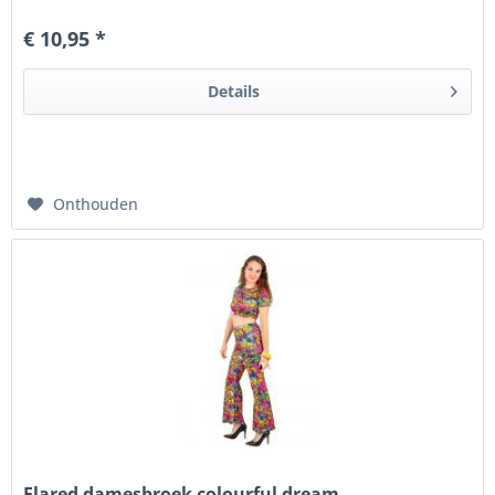
€ 10,95 *
Details
Onthouden
Flared damesbroek colourful dream