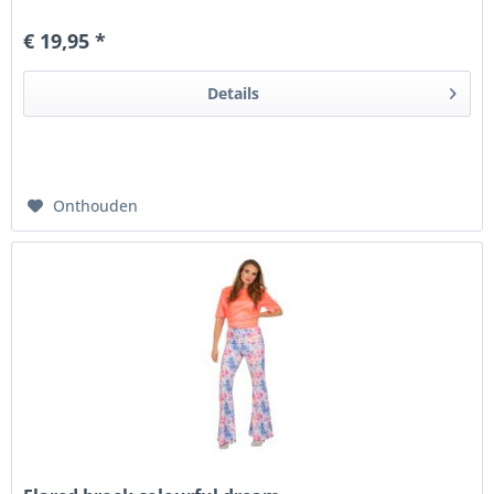
een outfit voor een Jaren 60/70 Hippie...
€ 19,95 *
Details
Onthouden