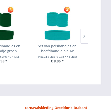
lsbandjes en
Set van polsbandjes en
Gele 
dje groen
hoofdbandje blauw
handsch
(€ 2,98 * / 1 Stuk)
Inhoud
3 Stuk
(€ 2,98 * / 1 Stuk)
Inhoud
5 Stu
,95 *
€ 8,95 *
€ 
- carnavalskleding Oeteldonk Brabant