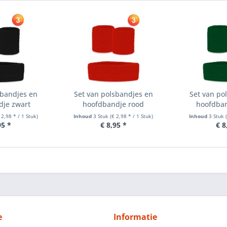
sbandjes en
Set van polsbandjes en
Set van po
dje zwart
hoofdbandje rood
hoofdban
 2,98 * / 1 Stuk)
Inhoud
3 Stuk
(€ 2,98 * / 1 Stuk)
Inhoud
3 Stuk
95 *
€ 8,95 *
€ 8
e
Informatie