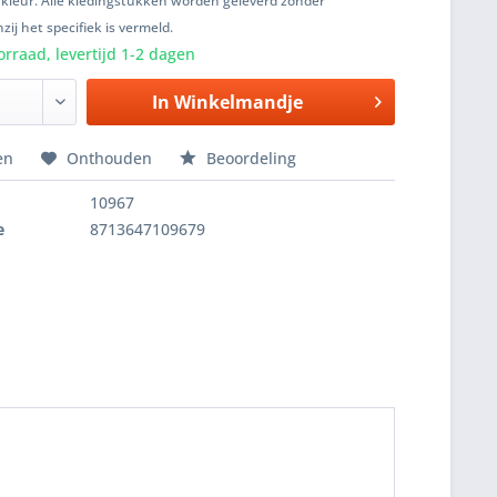
 kleur. Alle kledingstukken worden geleverd zonder
zij het specifiek is vermeld.
rraad, levertijd 1-2 dagen
In
Winkelmandje
en
Onthouden
Beoordeling
10967
e
8713647109679