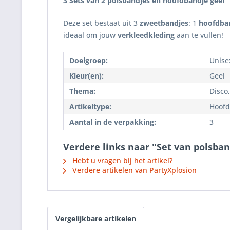
3 Sets van 2 polsbandjes en hoofdbandje geel
Deze set bestaat uit 3
zweetbandjes
: 1
hoofdba
ideaal om jouw
verkleedkleding
aan te vullen!
Doelgroep:
Unise
Kleur(en):
Geel
Thema:
Disco
Artikeltype:
Hoofd
Aantal in de verpakking:
3
Verdere links naar "Set van polsba
Hebt u vragen bij het artikel?
Verdere artikelen van PartyXplosion
Vergelijkbare artikelen