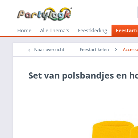
Home
Alle Thema's
Feestkleding
Feestart
Naar overzicht
Feestartikelen
Accesso
Set van polsbandjes en h