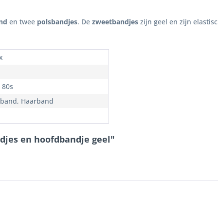
nd
en twee
polsbandjes
. De
zweetbandjes
zijn geel en zijn elasti
x
, 80s
band, Haarband
ndjes en hoofdbandje geel"