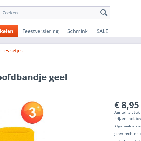
ikelen
Feestversiering
Schmink
SALE
ires setjes
oofdbandje geel
€ 8,95
Aantal:
3 Stuk 
Prijzen incl. b
Afgebeelde kle
geen rechten 