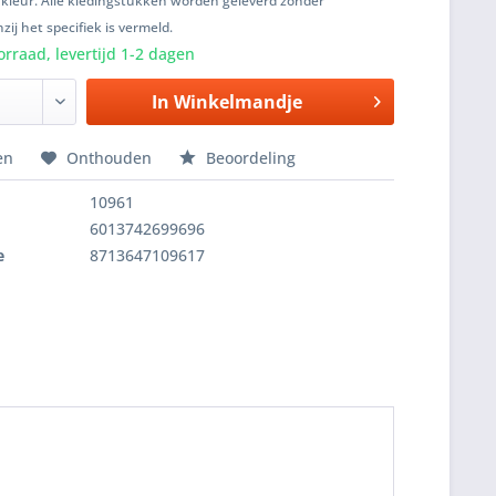
 kleur. Alle kledingstukken worden geleverd zonder
zij het specifiek is vermeld.
rraad, levertijd 1-2 dagen
In
Winkelmandje
en
Onthouden
Beoordeling
10961
6013742699696
e
8713647109617