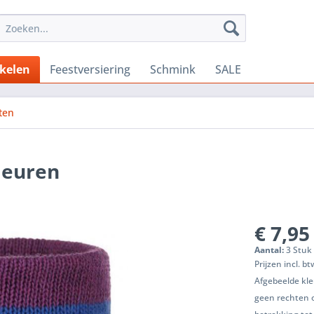
ikelen
Feestversiering
Schmink
SALE
ten
leuren
€ 7,95
Aantal:
3 Stuk 
Prijzen incl. b
Afgebeelde kle
geen rechten 