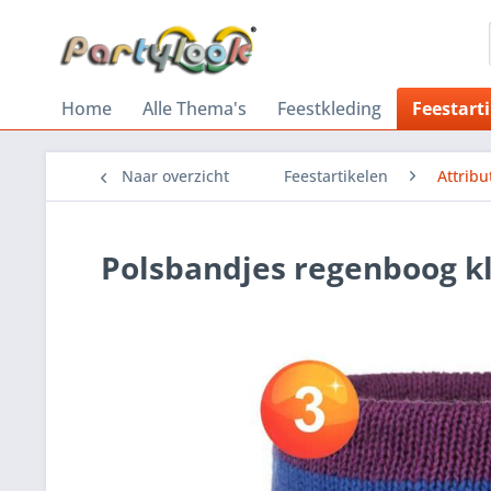
Home
Alle Thema's
Feestkleding
Feestart
Naar overzicht
Feestartikelen
Attribu
Polsbandjes regenboog k