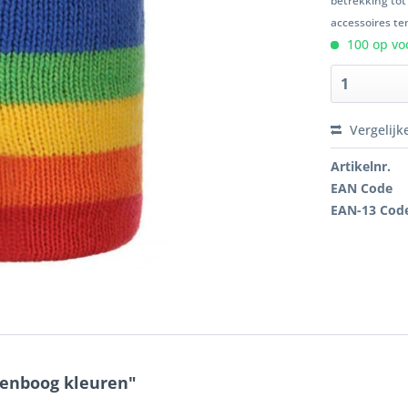
betrekking tot
accessoires ten
100 op voo
Vergelijk
Artikelnr.
EAN Code
EAN-13 Cod
genboog kleuren"