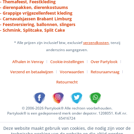
- Themafeest, Feestkleding
- dierenpakken, dierenkostuums
- Grappige vrijgezellenfeest kleding
- Carnavalsjassen Brabant Limburg
- Feestversiering, ballonnen, slingers
- Schmink, Splitcake, Split Cake
* Alle prijzen zijn inclusief btw, exclusief
verzendkosten
, tenzij
anderszins aangegeven.
Afhalen in Venray
Cookie-instellingen
Over Partylook
Verzend en betaalwijzen
Voorwaarden
Retouraanvraag
Retourrecht
© 2006-2026 Partylook® Alle rechten voorbehouden.
Partylook® is een gedeponeerd merk onder depotnr. 1208051. KvK nr.
65416724
Deze website maakt gebruik van cookies, die nodig zijn voor de
technische werking van de website en die altijd worden