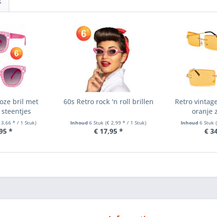
k
roze bril met
60s Retro rock 'n roll brillen
Retro vintag
 steentjes
oranje 
 3,66 * / 1 Stuk)
Inhoud
6 Stuk
(€ 2,99 * / 1 Stuk)
Inhoud
6 Stuk
95 *
€ 17,95 *
€ 3