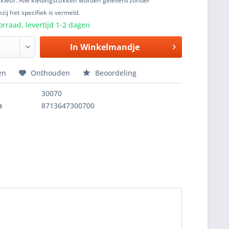
 kleur. Alle kledingstukken worden geleverd zonder
zij het specifiek is vermeld.
rraad, levertijd 1-2 dagen
In
Winkelmandje
en
Onthouden
Beoordeling
30070
e
8713647300700