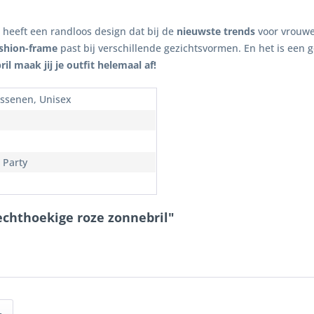
heeft een randloos design dat bij de
nieuwste trends
voor vrouw
ashion-frame
past bij verschillende gezichtsvormen. En het is een
il maak jij je outfit helemaal af!
ssenen, Unisex
 Party
echthoekige roze zonnebril"