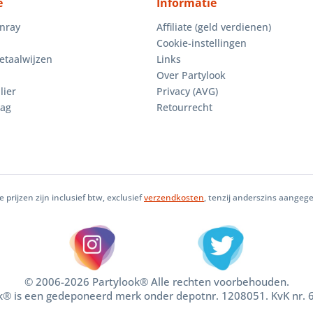
e
Informatie
enray
Affiliate (geld verdienen)
Cookie-instellingen
etaalwijzen
Links
Over Partylook
lier
Privacy (AVG)
aag
Retourrecht
le prijzen zijn inclusief btw, exclusief
verzendkosten
, tenzij anderszins aangeg
© 2006-2026 Partylook® Alle rechten voorbehouden.
k® is een gedeponeerd merk onder depotnr. 1208051. KvK nr.