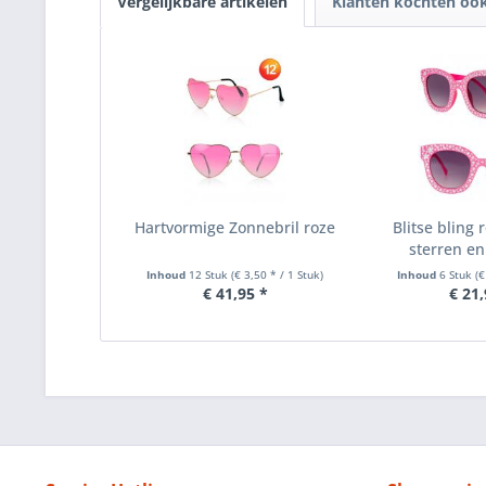
Vergelijkbare artikelen
Klanten kochten oo
Hartvormige Zonnebril roze
Blitse bling 
sterren en
Inhoud
12 Stuk
(€ 3,50 * / 1 Stuk)
Inhoud
6 Stuk
(€
€ 41,95 *
€ 21,