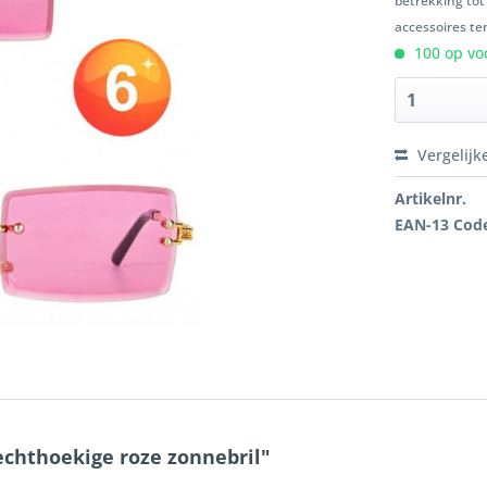
betrekking tot
accessoires ten
100 op voo
Vergelijk
Artikelnr.
EAN-13 Cod
echthoekige roze zonnebril"