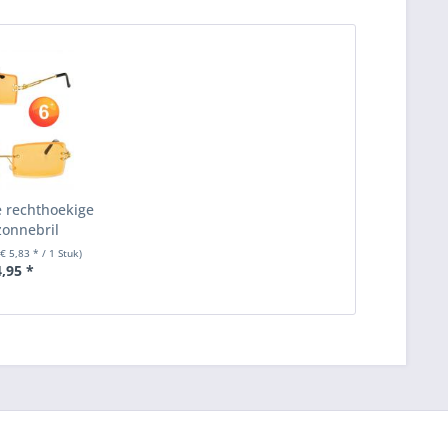
e rechthoekige
zonnebril
(€ 5,83 * / 1 Stuk)
4,95 *