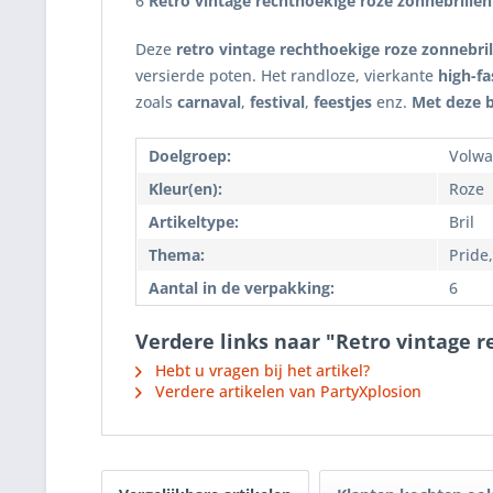
6
Retro vintage rechthoekige roze zonnebrillen
Deze
retro vintage rechthoekige roze zonnebril
versierde poten. Het randloze, vierkante
high-f
zoals
carnaval
,
festival
,
feestjes
enz.
Met deze br
Doelgroep:
Volwa
Kleur(en):
Roze
Artikeltype:
Bril
Thema:
Pride,
Aantal in de verpakking:
6
Verdere links naar "Retro vintage r
Hebt u vragen bij het artikel?
Verdere artikelen van PartyXplosion