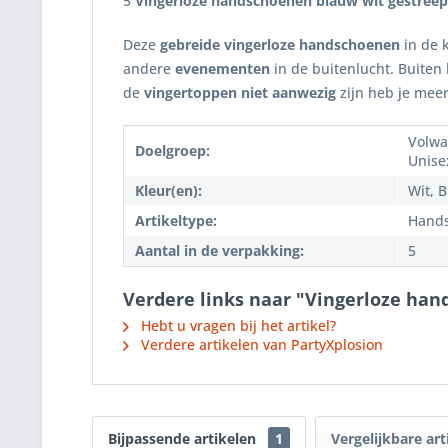
5
Vingerloze handschoenen blauw wit gestreep
Deze
gebreide vingerloze handschoenen
in de 
andere
evenementen
in de buitenlucht. Buiten 
de
vingertoppen niet aanwezig
zijn heb je meer 
Volwa
Doelgroep:
Unise
Kleur(en):
Wit, 
Artikeltype:
Hand
Aantal in de verpakking:
5
Verdere links naar "Vingerloze han
Hebt u vragen bij het artikel?
Verdere artikelen van PartyXplosion
Bijpassende artikelen
1
Vergelijkbare art