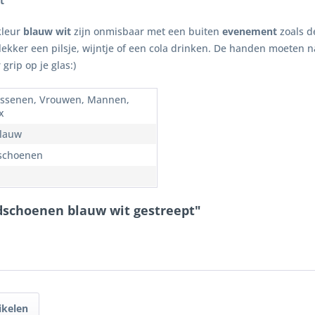
t
kleur
blauw wit
zijn onmisbaar met een buiten
evenement
zoals 
lekker een pilsje, wijntje of een cola drinken. De handen moeten n
grip op je glas:)
ssenen, Vrouwen, Mannen,
x
Blauw
schoenen
dschoenen blauw wit gestreept"
ikelen