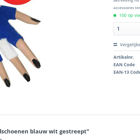
betrekking tot
accessoires ten
100 op voo
Vergelijk
Artikelnr.
EAN Code
EAN-13 Cod
dschoenen blauw wit gestreept"