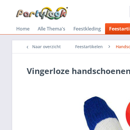
Home
Alle Thema's
Feestkleding
Feestart
Naar overzicht
Feestartikelen
Hands
Vingerloze handschoenen