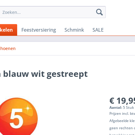
ikelen
Feestversiering
Schmink
SALE
choenen
 blauw wit gestreept
€ 19,9
Aantal:
5 Stuk 
Prijzen incl. b
Afgebeelde kle
geen rechten 