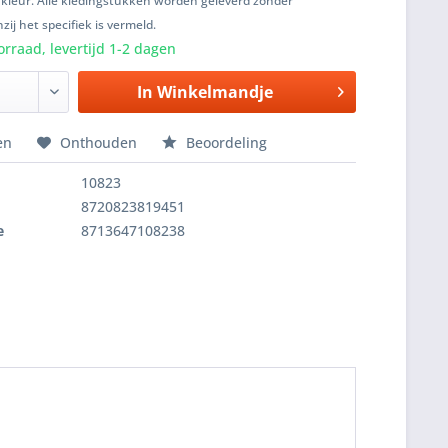
 kleur. Alle kledingstukken worden geleverd zonder
zij het specifiek is vermeld.
rraad, levertijd 1-2 dagen
In
Winkelmandje
en
Onthouden
Beoordeling
10823
8720823819451
e
8713647108238