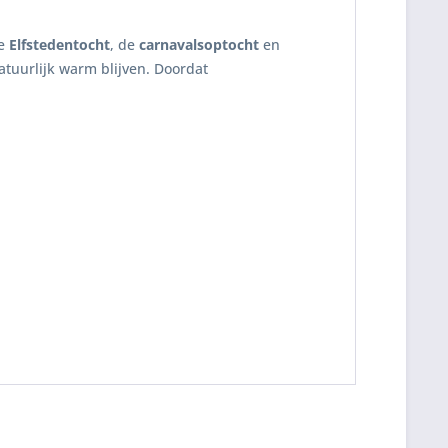
de
Elfstedentocht
, de
carnavalsoptocht
en
atuurlijk warm blijven. Doordat