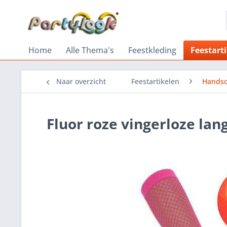
Home
Alle Thema's
Feestkleding
Feestart
Naar overzicht
Feestartikelen
Hands
Fluor roze vingerloze la