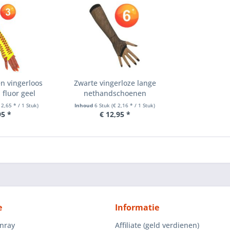
n vingerloos
Zwarte vingerloze lange
 fluor geel
nethandschoenen
 2,65 * / 1 Stuk)
Inhoud
6 Stuk
(€ 2,16 * / 1 Stuk)
95 *
€ 12,95 *
e
Informatie
enray
Affiliate (geld verdienen)