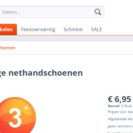
ikelen
Feestversiering
Schmink
SALE
choenen
nge nethandschoenen
€ 6,95
Aantal:
3 Stuk 
Prijzen incl. b
Afgebeelde kle
geen rechten 