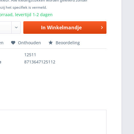
 kleur. Alle kledingstukken worden geleverd zonder
zij het specifiek is vermeld.
rraad, levertijd 1-2 dagen
In
Winkelmandje
en
Onthouden
Beoordeling
12511
e
8713647125112