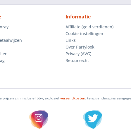
e
Informatie
enray
Affiliate (geld verdienen)
Cookie-instellingen
etaalwijzen
Links
Over Partylook
lier
Privacy (AVG)
aag
Retourrecht
le prijzen zijn inclusief btw, exclusief
verzendkosten
, tenzij anderszins aangeg