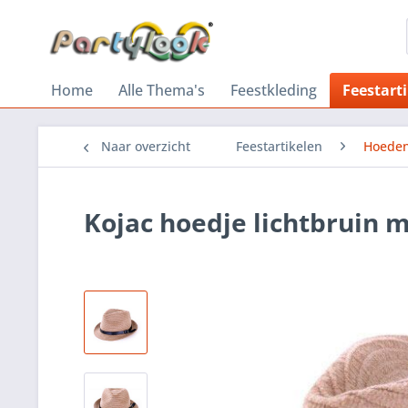
Home
Alle Thema's
Feestkleding
Feestart
Naar overzicht
Feestartikelen
Hoeden
Kojac hoedje lichtbruin 