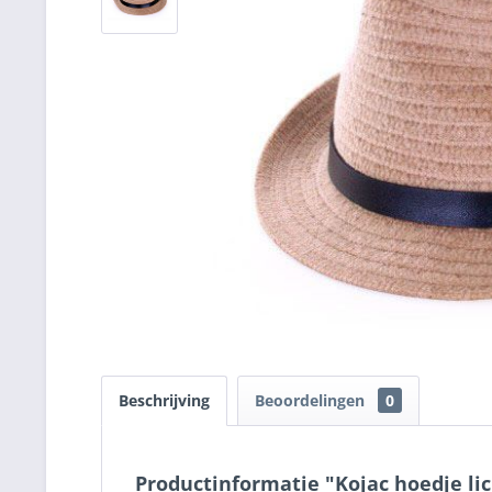
Beschrijving
Beoordelingen
0
Productinformatie "Kojac hoedje li