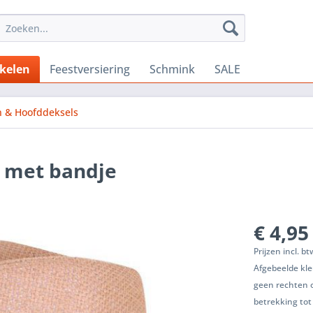
ikelen
Feestversiering
Schmink
SALE
 & Hoofddeksels
o met bandje
€ 4,95
Prijzen incl. b
Afgebeelde kle
geen rechten 
betrekking tot