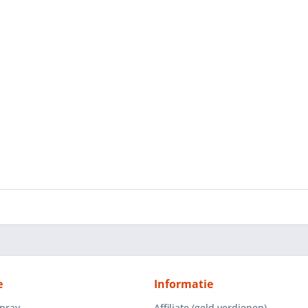
e
Informatie
enray
Affiliate (geld verdienen)