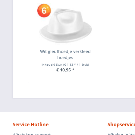
Wit gleufhoedje verkleed
hoedjes
Inhoud
6 Stuk
(€ 1,83 * / 1 Stuk)
€ 10,95 *
Service Hotline
Shopservic
WhatsApp support
Afhalen in V