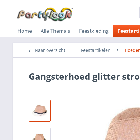
Home
Alle Thema's
Feestkleding
Feestart
Naar overzicht
Feestartikelen
Hoeden
Gangsterhoed glitter str