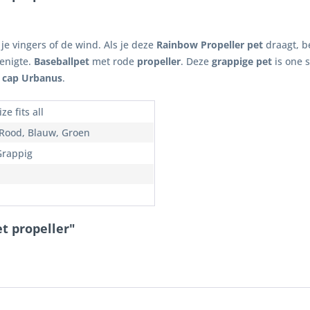
e vingers of de wind. Als je deze
Rainbow Propeller pet
draagt, be
menigte.
Baseballpet
met rode
propeller
. Deze
grappige pet
is one 
 cap Urbanus
.
ze fits all
 Rood, Blauw, Groen
Grappig
t propeller"