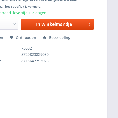
 kleur. Alle kledingstukken worden geleverd zonder
zij het specifiek is vermeld.
rraad, levertijd 1-2 dagen
In
Winkelmandje
en
Onthouden
Beoordeling
75302
8720823829030
e
8713647753025