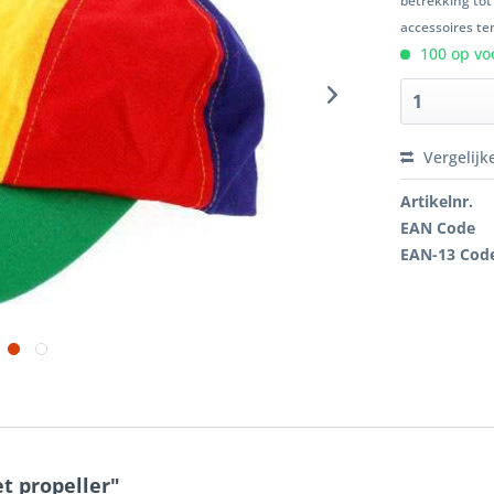
betrekking tot
accessoires ten
100 op voo
Vergelijk
Artikelnr.
EAN Code
EAN-13 Cod
t propeller"