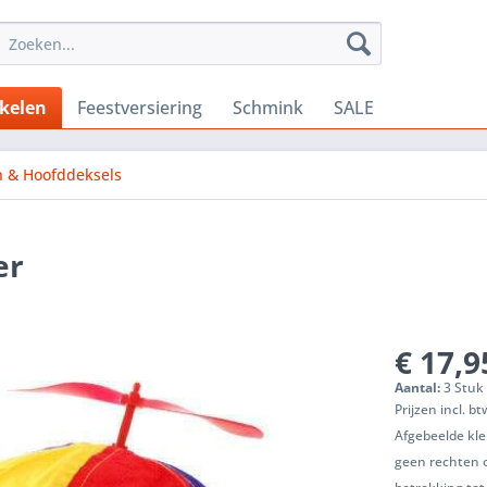
ikelen
Feestversiering
Schmink
SALE
 & Hoofddeksels
er
€ 17,9
Aantal:
3 Stuk 
Prijzen incl. b
Afgebeelde kle
geen rechten 