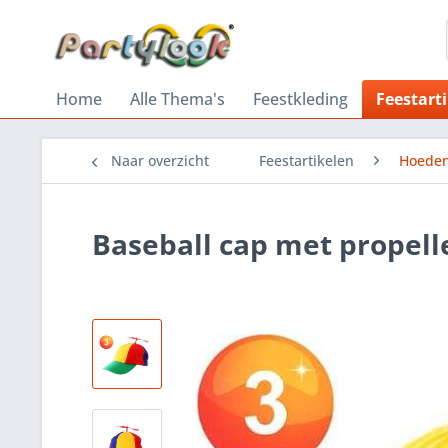
Home
Alle Thema's
Feestkleding
Feestart
Naar overzicht
Feestartikelen
Hoeden
Baseball cap met propell