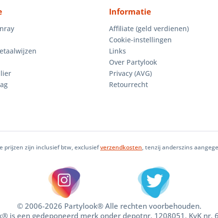
e
Informatie
enray
Affiliate (geld verdienen)
Cookie-instellingen
etaalwijzen
Links
Over Partylook
lier
Privacy (AVG)
aag
Retourrecht
le prijzen zijn inclusief btw, exclusief
verzendkosten
, tenzij anderszins aangeg
© 2006-2026 Partylook® Alle rechten voorbehouden.
k® is een gedeponeerd merk onder depotnr. 1208051. KvK nr.