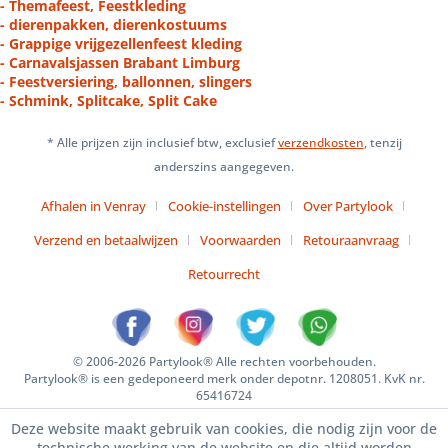
- Themafeest, Feestkleding
- dierenpakken, dierenkostuums
- Grappige vrijgezellenfeest kleding
- Carnavalsjassen Brabant Limburg
- Feestversiering, ballonnen, slingers
- Schmink, Splitcake, Split Cake
* Alle prijzen zijn inclusief btw, exclusief
verzendkosten
, tenzij
anderszins aangegeven.
Afhalen in Venray
Cookie-instellingen
Over Partylook
Verzend en betaalwijzen
Voorwaarden
Retouraanvraag
Retourrecht
© 2006-2026 Partylook® Alle rechten voorbehouden.
Partylook® is een gedeponeerd merk onder depotnr. 1208051. KvK nr.
65416724
Deze website maakt gebruik van cookies, die nodig zijn voor de
technische werking van de website en die altijd worden