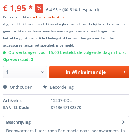
€ 1,95 *
€ 4,95 *
(60,61% bespaard)
Prijzen incl. btw
excl. verzendkosten
Afgebeelde kleur of model kan afwijken van de werkelijkheid. Er kunnen
geen rechten ontleend worden aan de getoonde afbeeldingen met
betrekking tot kleur. Alle kledingstukken worden geleverd zonder
accessoires tenzij het specifiek is vermeld.
Op werkdagen voor 15:00 besteld, de volgende dag in huis.
Op voorraad: 3
In
Winkelmandje
Onthouden
Beoordeling
Artikelnr.
13237-EOL
EAN-13 Code
8713647132370
Beschrijving
Beenwarmers fluor groen Een mooie paar beenwarmers in