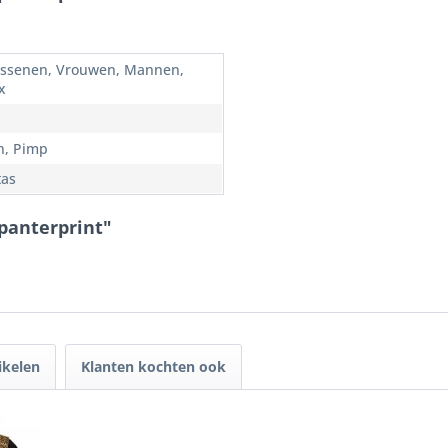
ssenen, Vrouwen, Mannen,
x
n, Pimp
as
panterprint"
ikelen
Klanten kochten ook