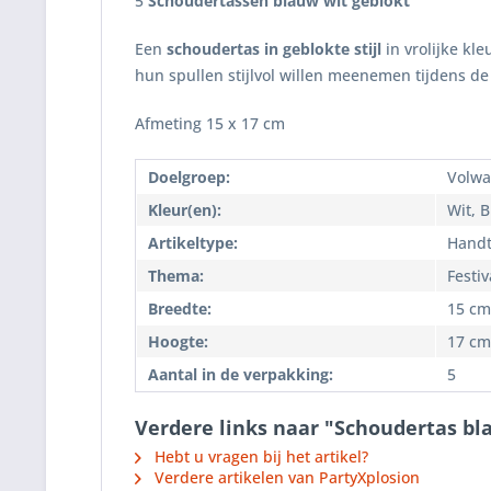
5
Schoudertassen blauw wit geblokt
Een
schoudertas in geblokte stijl
in vrolijke kl
hun spullen stijlvol willen meenemen tijdens d
Afmeting 15 x 17 cm
Doelgroep:
Volwa
Kleur(en):
Wit, 
Artikeltype:
Handt
Thema:
Festiv
Breedte:
15 cm
Hoogte:
17 cm
Aantal in de verpakking:
5
Verdere links naar "Schoudertas bl
Hebt u vragen bij het artikel?
Verdere artikelen van PartyXplosion