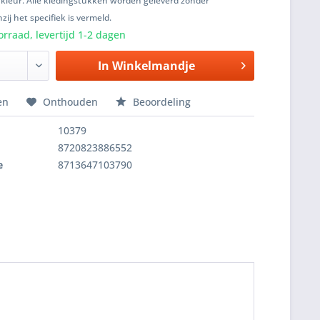
 kleur. Alle kledingstukken worden geleverd zonder
zij het specifiek is vermeld.
rraad, levertijd 1-2 dagen
In
Winkelmandje
en
Onthouden
Beoordeling
10379
8720823886552
e
8713647103790