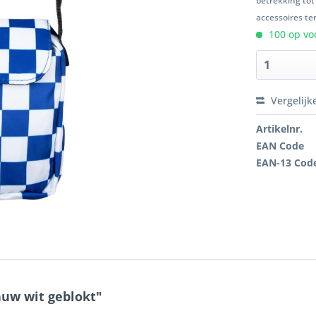
betrekking tot
accessoires ten
100 op voo
Vergelijk
Artikelnr.
EAN Code
EAN-13 Cod
auw wit geblokt"