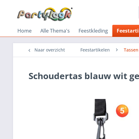
Home
Alle Thema's
Feestkleding
Feestart
Naar overzicht
Feestartikelen
Tassen
Schoudertas blauw wit g