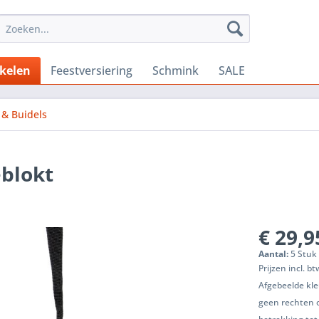
ikelen
Feestversiering
Schmink
SALE
 & Buidels
eblokt
€ 29,9
Aantal:
5 Stuk 
Prijzen incl. b
Afgebeelde kle
geen rechten 