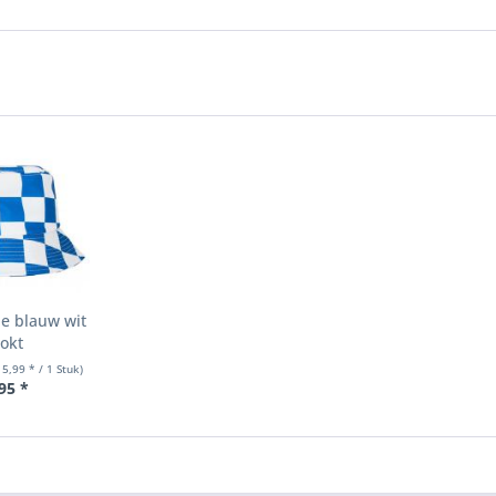
e blauw wit
okt
 5,99 * / 1 Stuk)
95 *