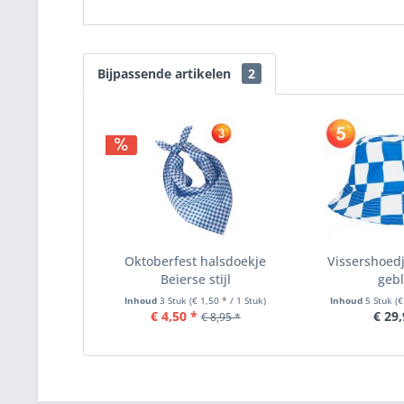
Bijpassende artikelen
2
Oktoberfest halsdoekje
Vissershoedj
Beierse stijl
gebl
Inhoud
3 Stuk
(€ 1,50 * / 1 Stuk)
Inhoud
5 Stuk
(€
€ 4,50 *
€ 29,
€ 8,95 *