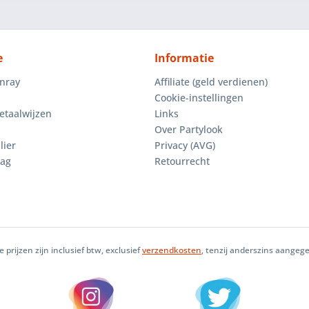
e
Informatie
enray
Affiliate (geld verdienen)
Cookie-instellingen
etaalwijzen
Links
Over Partylook
lier
Privacy (AVG)
aag
Retourrecht
le prijzen zijn inclusief btw, exclusief
verzendkosten
, tenzij anderszins aangeg