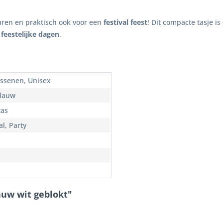
euren en praktisch ook voor een
festival feest
! Dit compacte tasje i
e
feestelijke dagen
.
ssenen, Unisex
Blauw
as
al, Party
auw wit geblokt"