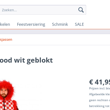
ikelen
Feestversiering
Schmink
SALE
sjassen
od wit geblokt
€ 41,9
Prijzen incl. b
Afgebeelde kle
geen rechten 
betrekking tot