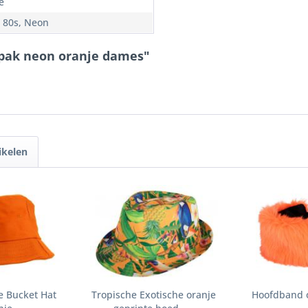
e
, 80s, Neon
spak neon oranje dames"
ikelen
e Bucket Hat
Tropische Exotische oranje
Hoofdband o