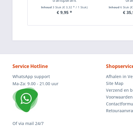
transparant
ora
Inhoud
3 Stuk
(€ 3,32 * / 1 Stuk)
Inhoud
6 Stuk
(€
€ 9,95 *
€ 35,
Service Hotline
Shopservic
WhatsApp support
Afhalen in V
Site Map
Ma-Za: 9.00 - 21.00 uur
Verzend en b
Voorwaarden
Contactformu
Retouraanvr
Of via mail 24/7