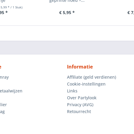
nje
geprinte hoed –...
 5,99 * / 1 Stuk)
95 *
€ 5,95 *
€ 7
e
Informatie
enray
Affiliate (geld verdienen)
Cookie-instellingen
etaalwijzen
Links
Over Partylook
lier
Privacy (AVG)
aag
Retourrecht