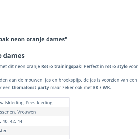
spak neon oranje dames"
je dames
met dit neon oranje
Retro trainingspak
! Perfect in
retro style
voor
den aan de mouwen, jas en broekspijp, de jas is voorzien van een 
or een
themafeest party
maar zeker ook met
EK / WK
.
valskleding, Feestkleding
ssenen, Vrouwen
, 40, 42, 44
ster