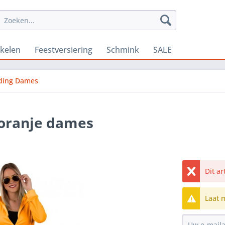
ikelen
Feestversiering
Schmink
SALE
eding Dames
 oranje dames
Dit a
Laat 