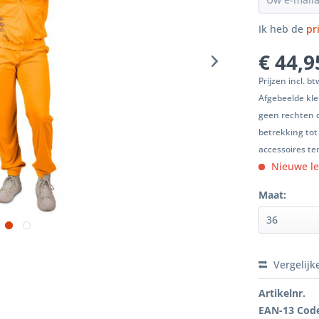
Ik heb de
pr
€ 44,9
Prijzen incl. b
Afgebeelde kle
geen rechten 
betrekking tot
accessoires ten
Nieuwe le
Maat:
Vergelijk
Artikelnr.
EAN-13 Cod