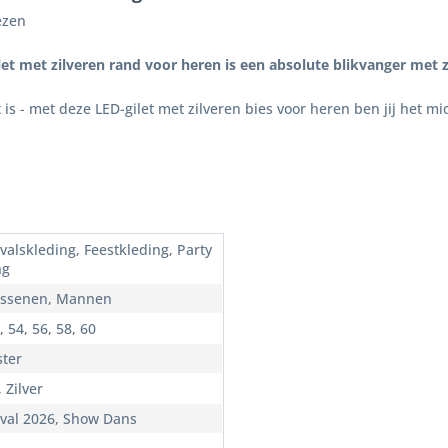
ezen
let met zilveren rand voor heren is een absolute blikvanger met z
t is - met deze LED-gilet met zilveren bies voor heren ben jij het m
valskleding, Feestkleding, Party
ng
ssenen, Mannen
, 54, 56, 58, 60
ster
 Zilver
val 2026, Show Dans