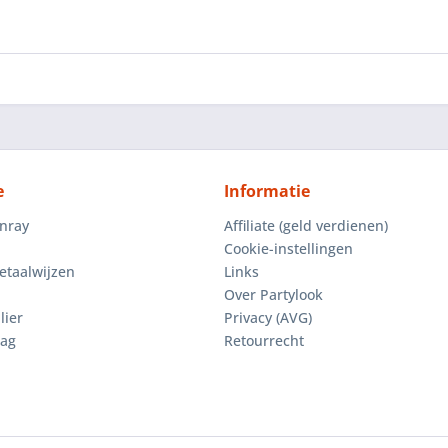
e
Informatie
enray
Affiliate (geld verdienen)
Cookie-instellingen
etaalwijzen
Links
Over Partylook
lier
Privacy (AVG)
aag
Retourrecht