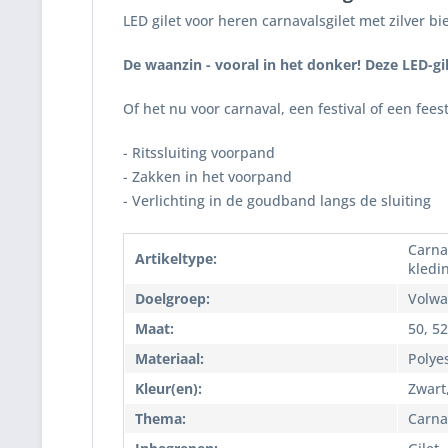
LED gilet voor heren carnavalsgilet met zilver bi
De waanzin - vooral in het donker! Deze LED-gi
Of het nu voor carnaval, een festival of een fees
- Ritssluiting voorpand
- Zakken in het voorpand
- Verlichting in de goudband langs de sluiting
Carna
Artikeltype:
kledi
Doelgroep:
Volwa
Maat:
50, 52
Materiaal:
Polye
Kleur(en):
Zwart,
Thema:
Carna