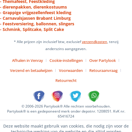
- Themafeest, Feestkleding
- dierenpakken, dierenkostuums
- Grappige vrijgezellenfeest kleding
- Carnavalsjassen Brabant Limburg
- Feestversiering, ballonnen, slingers
- Schmink, Splitcake, Split Cake
* Alle prijzen zijn inclusief btw, exclusief
verzendkosten
, tenzij
anderszins aangegeven.
Afhalen in Venray
Cookie-instellingen
Over Partylook
Verzend en betaalwijzen
Voorwaarden
Retouraanvraag
Retourrecht
© 2006-2026 Partylook® Alle rechten voorbehouden.
Partylook® is een gedeponeerd merk onder depotnr. 1208051. KvK nr.
65416724
Deze website maakt gebruik van cookies, die nodig zijn voor de
technische werking van de website en die altijd worden