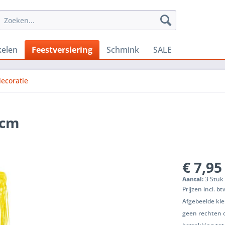
kelen
Feestversiering
Schmink
SALE
ecoratie
0cm
€ 7,95
Aantal:
3 Stuk 
Prijzen incl. b
Afgebeelde kle
geen rechten 