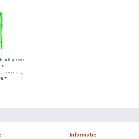
dsock groen
cm
 2,32 * / 1 Stuk)
95 *
e
Informatie