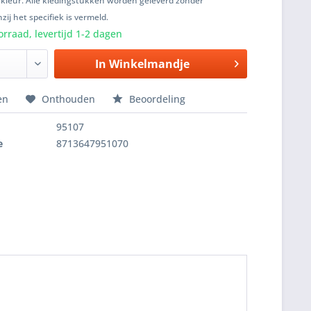
 kleur. Alle kledingstukken worden geleverd zonder
zij het specifiek is vermeld.
rraad, levertijd 1-2 dagen
In
Winkelmandje
en
Onthouden
Beoordeling
95107
e
8713647951070