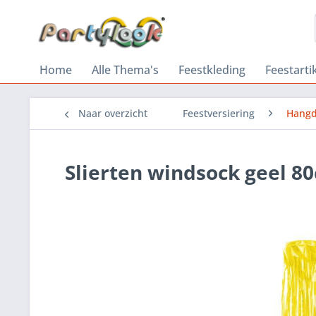
Home
Alle Thema's
Feestkleding
Feestarti
Naar overzicht
Feestversiering
Hangd
Slierten windsock geel 8