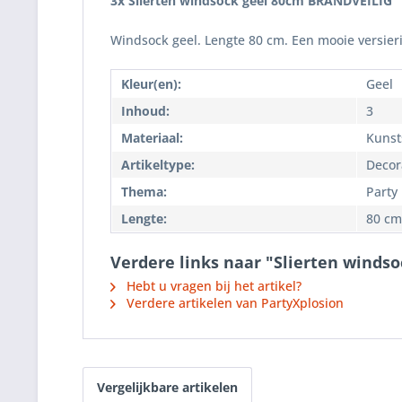
3x Slierten windsock geel 80cm BRANDVEILIG
Windsock geel. Lengte 80 cm. Een mooie versieri
Kleur(en):
Geel
Inhoud:
3
Materiaal:
Kunst
Artikeltype:
Decor
Thema:
Party
Lengte:
80 cm
Verdere links naar "Slierten winds
Hebt u vragen bij het artikel?
Verdere artikelen van PartyXplosion
Vergelijkbare artikelen