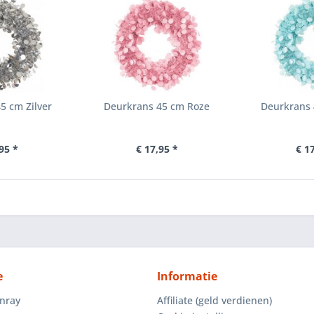
5 cm Zilver
Deurkrans 45 cm Roze
Deurkrans 
95 *
€ 17,95 *
€ 1
e
Informatie
enray
Affiliate (geld verdienen)