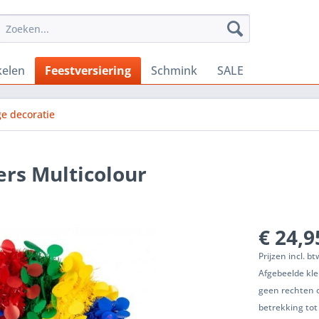
kelen
Feestversiering
Schmink
SALE
e decoratie
ers Multicolour
€ 24,9
Prijzen incl. b
Afgebeelde kle
geen rechten 
betrekking tot