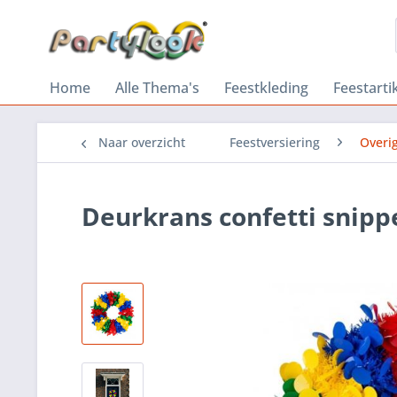
Home
Alle Thema's
Feestkleding
Feestarti
Naar overzicht
Feestversiering
Overig
Deurkrans confetti snipp