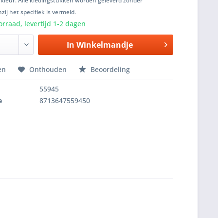
 kleur. Alle kledingstukken worden geleverd zonder
zij het specifiek is vermeld.
rraad, levertijd 1-2 dagen
In
Winkelmandje
en
Onthouden
Beoordeling
55945
e
8713647559450