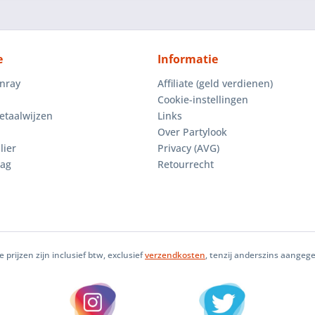
e
Informatie
enray
Affiliate (geld verdienen)
Cookie-instellingen
etaalwijzen
Links
Over Partylook
lier
Privacy (AVG)
aag
Retourrecht
le prijzen zijn inclusief btw, exclusief
verzendkosten
, tenzij anderszins aangeg