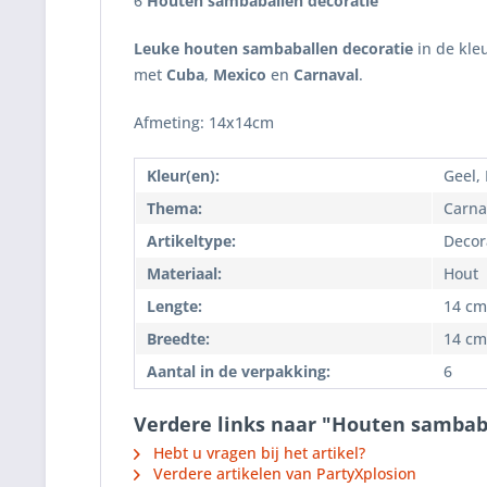
6
Houten sambaballen decoratie
Leuke houten sambaballen decoratie
in de kle
met
Cuba
,
Mexico
en
Carnaval
.
Afmeting: 14x14cm
Kleur(en):
Geel,
Thema:
Carna
Artikeltype:
Decor
Materiaal:
Hout
Lengte:
14 cm
Breedte:
14 cm
Aantal in de verpakking:
6
Verdere links naar "Houten sambab
Hebt u vragen bij het artikel?
Verdere artikelen van PartyXplosion