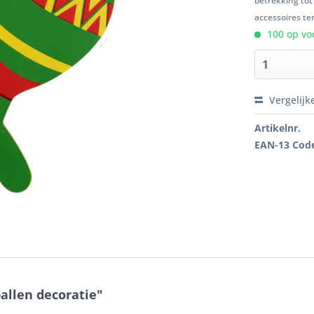
betrekking tot
accessoires ten
100 op voo
Vergelijk
Artikelnr.
EAN-13 Cod
llen decoratie"