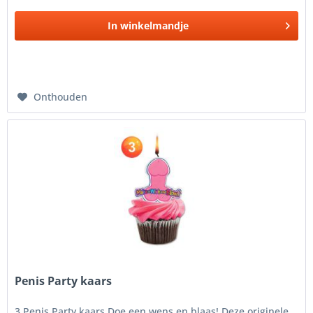
In
winkelmandje
Onthouden
Penis Party kaars
3 Penis Party kaars Doe een wens en blaas! Deze originele