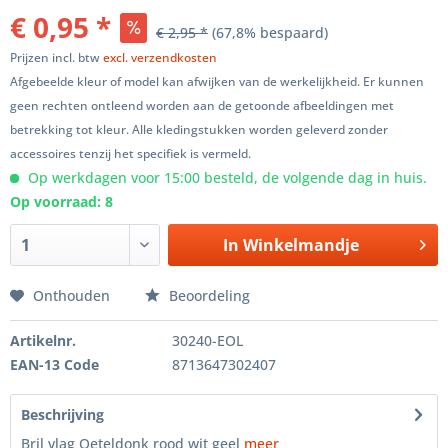
€ 0,95 *
€ 2,95 *
(67,8% bespaard)
Prijzen incl. btw
excl. verzendkosten
Afgebeelde kleur of model kan afwijken van de werkelijkheid. Er kunnen
geen rechten ontleend worden aan de getoonde afbeeldingen met
betrekking tot kleur. Alle kledingstukken worden geleverd zonder
accessoires tenzij het specifiek is vermeld.
Op werkdagen voor 15:00 besteld, de volgende dag in huis.
Op voorraad: 8
In
Winkelmandje
Onthouden
Beoordeling
Artikelnr.
30240-EOL
EAN-13 Code
8713647302407
Beschrijving
Bril vlag Oeteldonk rood wit geel
meer