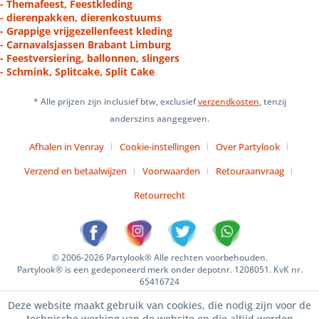
- Themafeest, Feestkleding
- dierenpakken, dierenkostuums
- Grappige vrijgezellenfeest kleding
- Carnavalsjassen Brabant Limburg
- Feestversiering, ballonnen, slingers
- Schmink, Splitcake, Split Cake
* Alle prijzen zijn inclusief btw, exclusief
verzendkosten
, tenzij
anderszins aangegeven.
Afhalen in Venray
Cookie-instellingen
Over Partylook
Verzend en betaalwijzen
Voorwaarden
Retouraanvraag
Retourrecht
© 2006-2026 Partylook® Alle rechten voorbehouden.
Partylook® is een gedeponeerd merk onder depotnr. 1208051. KvK nr.
65416724
Deze website maakt gebruik van cookies, die nodig zijn voor de
technische werking van de website en die altijd worden