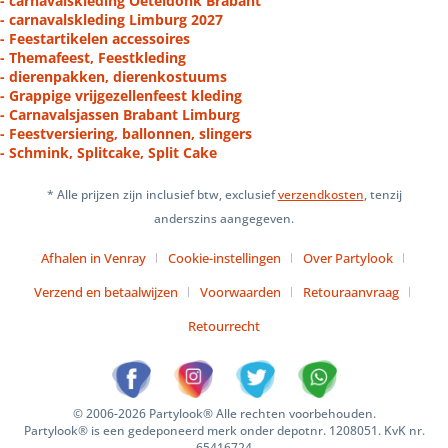
- carnavalskleding Oeteldonk Brabant
- carnavalskleding Limburg 2027
- Feestartikelen accessoires
- Themafeest, Feestkleding
- dierenpakken, dierenkostuums
- Grappige vrijgezellenfeest kleding
- Carnavalsjassen Brabant Limburg
- Feestversiering, ballonnen, slingers
- Schmink, Splitcake, Split Cake
* Alle prijzen zijn inclusief btw, exclusief
verzendkosten
, tenzij
anderszins aangegeven.
Afhalen in Venray
Cookie-instellingen
Over Partylook
Verzend en betaalwijzen
Voorwaarden
Retouraanvraag
Retourrecht
© 2006-2026 Partylook® Alle rechten voorbehouden.
Partylook® is een gedeponeerd merk onder depotnr. 1208051. KvK nr.
65416724