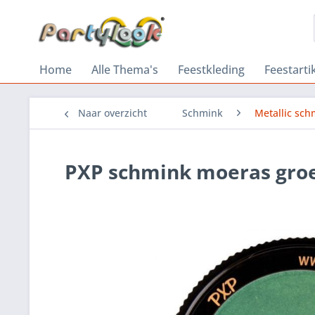
Home
Alle Thema's
Feestkleding
Feestarti
Naar overzicht
Schmink
Metallic sch
PXP schmink moeras gro