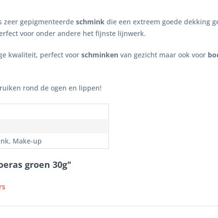
s zeer gepigmenteerde
schmink
die een extreem goede dekking g
erfect voor onder andere het fijnste lijnwerk.
e kwaliteit, perfect voor
schminken
van gezicht maar ook voor
bo
bruiken rond de ogen en lippen!
n
nk, Make-up
oeras groen 30g"
rs