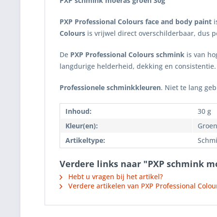
PXP schmink moeras groen
30g
PXP Professional Colours face and body paint
i
Colours
is vrijwel direct overschilderbaar, dus p
De
PXP Professional Colours schmink
is van hog
langdurige helderheid, dekking en consistentie.
Professionele schminkkleuren
. Niet te lang ge
Inhoud:
30 g
Kleur(en):
Groe
Artikeltype:
Schmi
Verdere links naar "PXP schmink m
Hebt u vragen bij het artikel?
Verdere artikelen van PXP Professional Colou