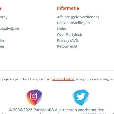
e
Informatie
enray
Affiliate (geld verdienen)
Cookie-instellingen
etaalwijzen
Links
Over Partylook
lier
Privacy (AVG)
aag
Retourrecht
le prijzen zijn inclusief btw, exclusief
verzendkosten
, tenzij anderszins aangeg
© 2006-2026 Partylook® Alle rechten voorbehouden.