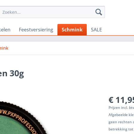
kelen
Feestversiering
Schmink
SALE
mink
en 30g
€ 11,9
Prijzen incl. b
Afgebeelde kle
geen rechten 
betrekking tot