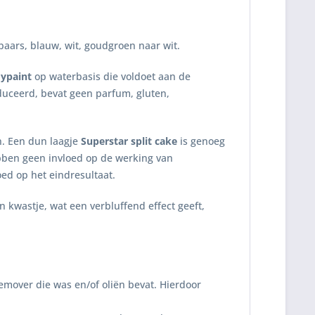
paars, blauw, wit, goudgroen naar wit.
dypaint
op waterbasis die voldoet aan de
uceerd, bevat geen parfum, gluten,
n. Een dun laagje
Superstar split cake
is genoeg
ebben geen invloed op de werking van
oed op het eindresultaat.
kwastje, wat een verbluffend effect geeft,
emover die was en/of oliën bevat. Hierdoor