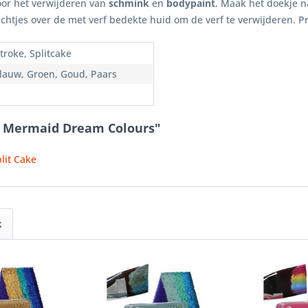
oor het verwijderen van
schmink
en
bodypaint
. Maak het doekje n
chtjes over de met verf bedekte huid om de verf te verwijderen. P
troke, Splitcake
Blauw, Groen, Goud, Paars
le Mermaid Dream Colours"
lit Cake
k