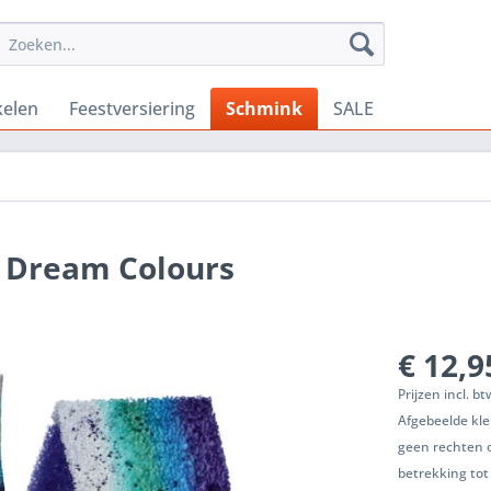
kelen
Feestversiering
Schmink
SALE
d Dream Colours
€ 12,9
Prijzen incl. b
Afgebeelde kle
geen rechten 
betrekking tot