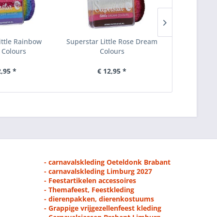
ittle Rainbow
Superstar Little Rose Dream
Superstar
Colours
Colours
Sunrise D
2,95 *
€ 12,95 *
€ 
- carnavalskleding Oeteldonk Brabant
- carnavalskleding Limburg 2027
- Feestartikelen accessoires
- Themafeest, Feestkleding
- dierenpakken, dierenkostuums
- Grappige vrijgezellenfeest kleding