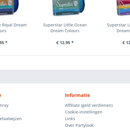
le Royal Dream
Superstar Little Ocean
Superstar L
ours
Dream Colours
Dream 
95 *
€ 12,95 *
€ 1
e
Informatie
enray
Affiliate (geld verdienen)
Cookie-instellingen
etaalwijzen
Links
Over Partylook