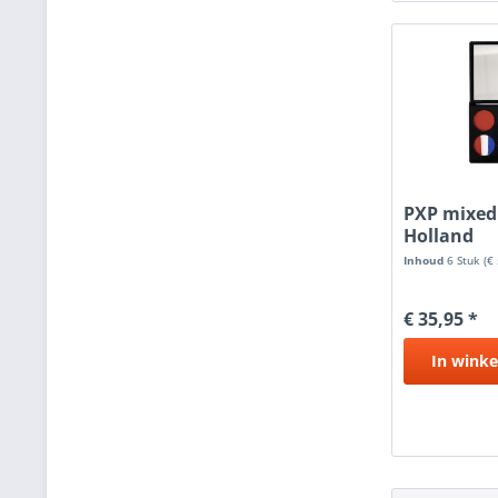
PXP mixed
Holland
Inhoud
6 Stuk
(€
€ 35,95 *
In
winke