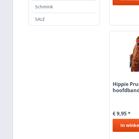
Schmink
SALE
Hippie Pru
hoofdband
€ 9,95 *
In
winke