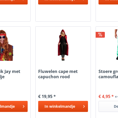
ik Jay met
Fluwelen cape met
Stoere g
je
capuchon rood
camoufla
€ 19,95 *
€ 4,95 *
€ 
lmandje
In
winkelmandje
De