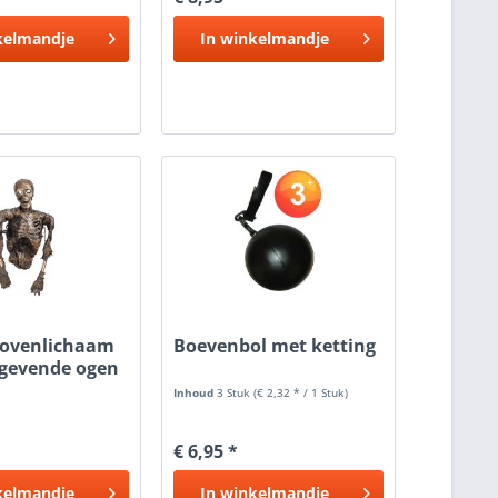
kelmandje
In
winkelmandje
bovenlichaam
Boevenbol met ketting
tgevende ogen
Inhoud
3 Stuk
(€ 2,32 * / 1 Stuk)
€ 6,95 *
kelmandje
In
winkelmandje