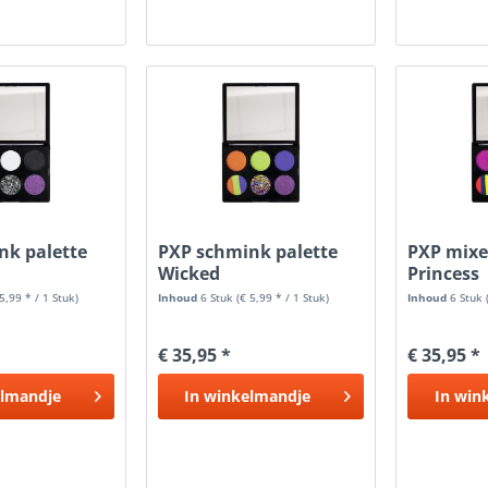
nk palette
PXP schmink palette
PXP mixe
n
Wicked
Princess
 5,99 * / 1 Stuk)
Inhoud
6 Stuk
(€ 5,99 * / 1 Stuk)
Inhoud
6 Stuk
€ 35,95 *
€ 35,95 *
lmandje
In
winkelmandje
In
win