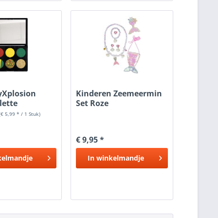
yXplosion
Kinderen Zeemeermin
lette
Set Roze
vend
(€ 5,99 * / 1 Stuk)
€ 9,95 *
kelmandje
In
winkelmandje