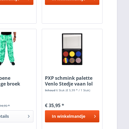
roene
PXP schmink palette
ge broek
Venlo Stedje vaan lol
en...
Inhoud
6 Stuk
(€ 5,99 * / 1 Stuk)
€ 35,95 *
14,95 *
tails
In
winkelmandje