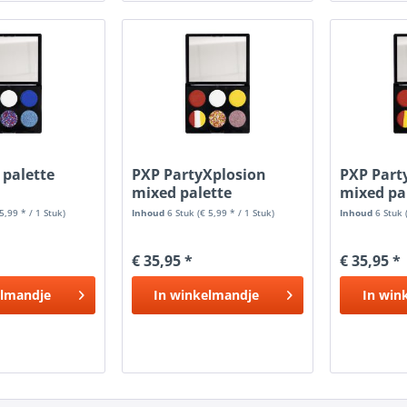
 palette
PXP PartyXplosion
PXP Part
mixed palette
mixed pa
Oeteldonk
Vastelao
 5,99 * / 1 Stuk)
Inhoud
6 Stuk
(€ 5,99 * / 1 Stuk)
Inhoud
6 Stuk
€ 35,95 *
€ 35,95 *
lmandje
In
winkelmandje
In
win