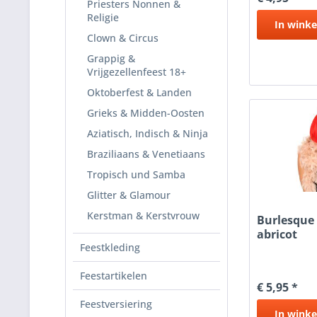
Priesters Nonnen &
Religie
In
winke
Clown & Circus
Grappig &
Vrijgezellenfeest 18+
Oktoberfest & Landen
Grieks & Midden-Oosten
Aziatisch, Indisch & Ninja
Braziliaans & Venetiaans
Tropisch und Samba
Glitter & Glamour
Kerstman & Kerstvrouw
Burlesque
abricot
Feestkleding
Feestartikelen
€ 5,95 *
Feestversiering
In
winke