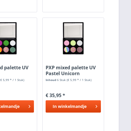
d palette UV
PXP mixed palette UV
Pastel Unicorn
(€ 5,99 * / 1 Stuk)
Inhoud
6 Stuk
(€ 5,99 * / 1 Stuk)
€ 35,95 *
kelmandje
In
winkelmandje