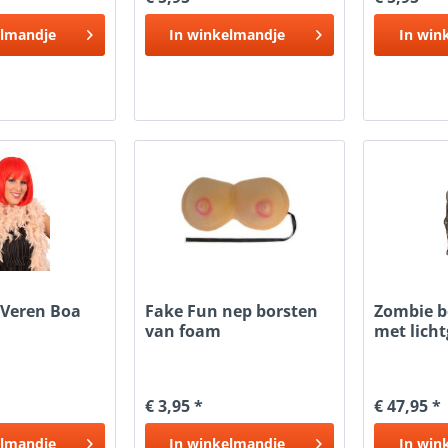
lmandje
In
winkelmandje
In
win
 Veren Boa
Fake Fun nep borsten
Zombie 
van foam
met lich
€ 3,95 *
€ 47,95 *
lmandje
In
winkelmandje
In
win