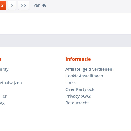
3
van
46
e
Informatie
enray
Affiliate (geld verdienen)
Cookie-instellingen
etaalwijzen
Links
Over Partylook
lier
Privacy (AVG)
aag
Retourrecht