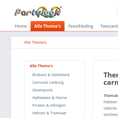
Home
Alle Thema's
Feestkleding
Feestart
Alle Thema's
Alle Thema's
The
Brabant & Oeteldonk
car
Carnaval Limburg
Steampunk
Themak
Halloween & Horror
hebben 
Piraten & Vikingen
selectie
Heksen & Tovenaar
verkleed