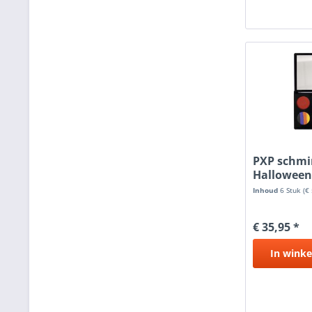
PXP schmi
Hallowee
Inhoud
6 Stuk
(€
€ 35,95 *
In
winke