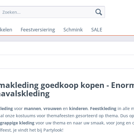
ikelen
Feestversiering
Schmink
SALE
makleding goedkoop kopen - Enor
navalskleding
leding
voor
mannen
,
vrouwen
en
kinderen
.
Feestkleding
in alle 
al onze kostuums voor themafeesten gesorteerd op thema. Dus op h
grappige kleding
voor uw thema en naar uw smaak, voor jong en ou
feest, je vindt het bij Partylook!