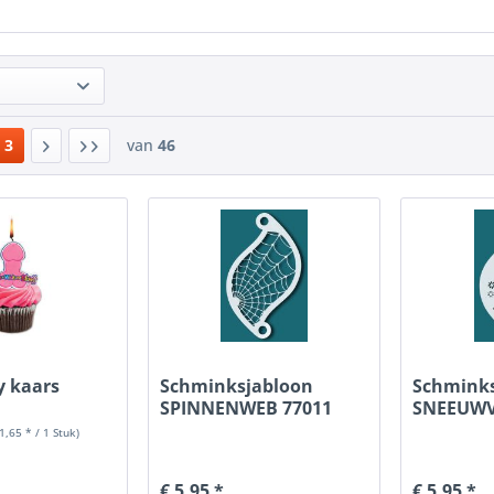
3
van
46
y kaars
Schminksjabloon
Schmink
SPINNENWEB 77011
SNEEUW
77003
 1,65 * / 1 Stuk)
€ 5,95 *
€ 5,95 *