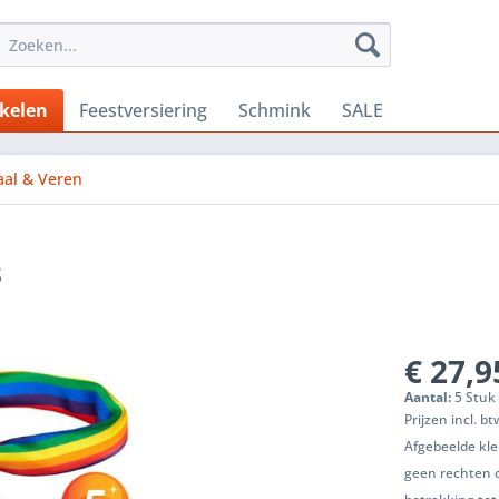
ikelen
Feestversiering
Schmink
SALE
aal & Veren
s
€ 27,9
Aantal:
5 Stuk 
Prijzen incl. b
Afgebeelde kle
geen rechten 