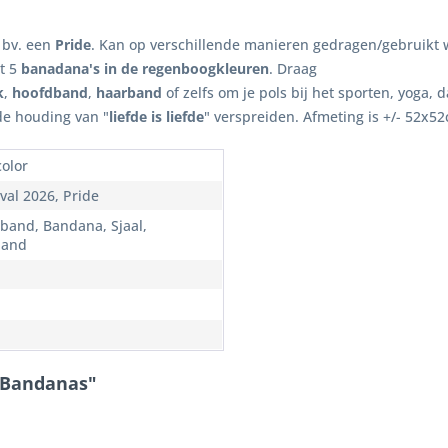
 bv. een
Pride
. Kan op verschillende manieren gedragen/gebruikt
it 5
banadana's in de regenboogkleuren
. Draag
k
,
hoofdband
,
haarband
of zelfs om je pols bij het sporten, yoga, 
de houding van "
liefde is liefde
" verspreiden. Afmeting is +/- 52x5
color
val 2026, Pride
band, Bandana, Sjaal,
band
 Bandanas"