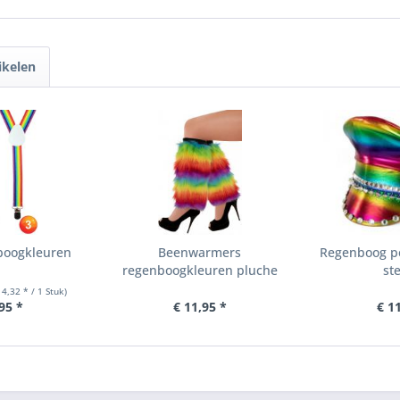
ikelen
nboogkleuren
Beenwarmers
Regenboog pe
regenboogkleuren pluche
st
 4,32 * / 1 Stuk)
95 *
€ 11,95 *
€ 1