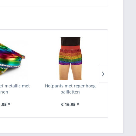
t metallic met
Hotpants met regenboog
Pet Holo me
enen
pailletten
Inhoud
3 Stu
1,95 *
€ 16,95 *
€ 