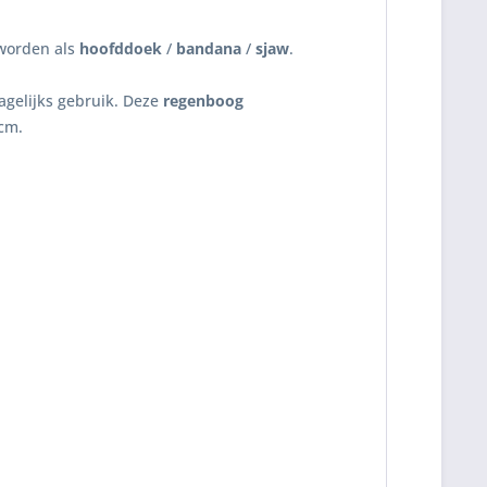
 worden als
hoofddoek
/
bandana
/
sjaw
.
dagelijks gebruik. Deze
regenboog
2cm.