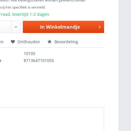
 kleur. Alle kledingstukken worden geleverd zonder
zij het specifiek is vermeld.
raad, levertijd 1-2 dagen
In
Winkelmandje
en
Onthouden
Beoordeling
10105
e
8713647101055