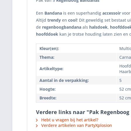
Pak van 5
Regenboog Bandanas
Een
Bandana
is een superhandig
accessoir
voor
Altijd
trendy
en
cool
! Dit geweldig set bestaat u
de
regenboogbandana
als
halsdoek
,
hoofddoe
hoofddoek
kan je trotse houding laten zien en 
Kleur(en):
Multi
Thema:
Carna
Hoofd
Artikeltype:
Haar
Aantal in de verpakking:
5
Hoogte:
52 cm
Breedte:
52 cm
Verdere links naar "Pak Regenboog
Hebt u vragen bij het artikel?
Verdere artikelen van PartyXplosion