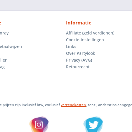
e
Informatie
enray
Affiliate (geld verdienen)
Cookie-instellingen
etaalwijzen
Links
Over Partylook
lier
Privacy (AVG)
aag
Retourrecht
le prijzen zijn inclusief btw, exclusief
verzendkosten
, tenzij anderszins aangeg