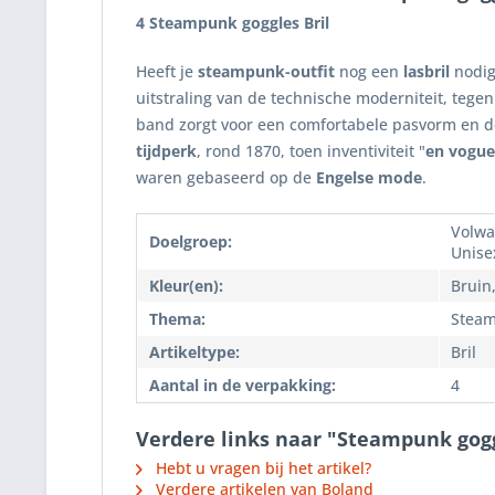
4 Steampunk goggles Bril
Heeft je
steampunk-outfit
nog een
lasbril
nodig
uitstraling van de technische moderniteit, teg
band zorgt voor een comfortabele pasvorm en de
tijdperk
, rond 1870, toen inventiviteit "
en vogue
waren gebaseerd op de
Engelse mode
.
Volwa
Doelgroep:
Unise
Kleur(en):
Bruin
Thema:
Stea
Artikeltype:
Bril
Aantal in de verpakking:
4
Verdere links naar "Steampunk gogg
Hebt u vragen bij het artikel?
Verdere artikelen van Boland