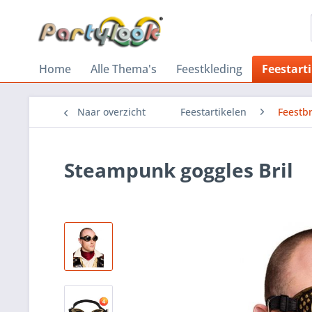
Home
Alle Thema's
Feestkleding
Feestart
Naar overzicht
Feestartikelen
Feestbr
Steampunk goggles Bril