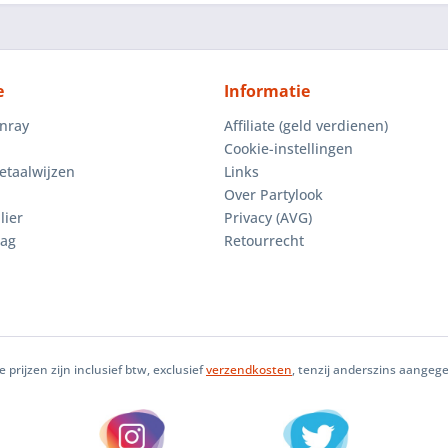
e
Informatie
enray
Affiliate (geld verdienen)
Cookie-instellingen
etaalwijzen
Links
Over Partylook
lier
Privacy (AVG)
aag
Retourrecht
le prijzen zijn inclusief btw, exclusief
verzendkosten
, tenzij anderszins aangeg