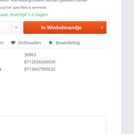
 kleur. Alle kledingstukken worden geleverd zonder
zij het specifiek is vermeld.
aad, levertijd 1-2 dagen
In
Winkelmandje
en
Onthouden
Beoordeling
30063
8712026545039
e
8713647300632