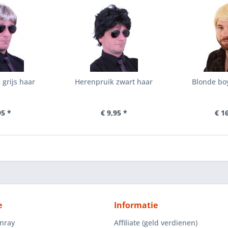
grijs haar
Herenpruik zwart haar
Blonde bo
95 *
€ 9,95 *
€ 1
e
Informatie
enray
Affiliate (geld verdienen)