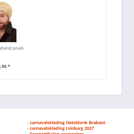
yband pruik
6,95 *
- carnavalskleding Oeteldonk Brabant
- carnavalskleding Limburg 2027
- Feestartikelen accessoires