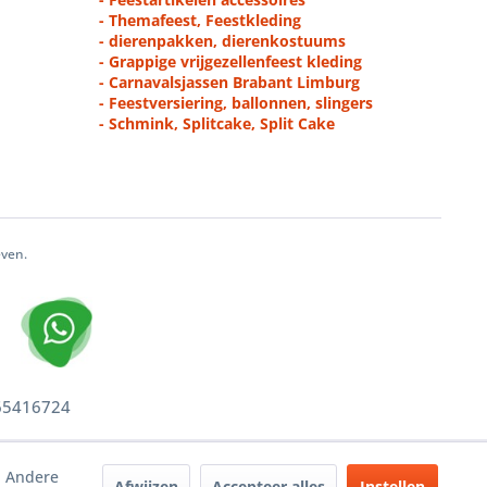
- Themafeest, Feestkleding
- dierenpakken, dierenkostuums
- Grappige vrijgezellenfeest kleding
- Carnavalsjassen Brabant Limburg
- Feestversiering, ballonnen, slingers
- Schmink, Splitcake, Split Cake
even.
 65416724
. Andere
Afwijzen
Accepteer alles
Instellen