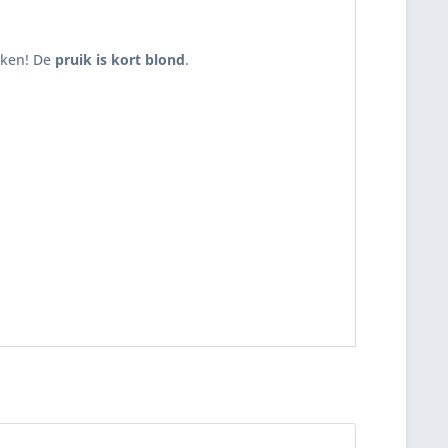
aken! De
pruik is kort blond
.