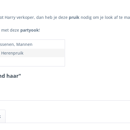
ot Harry verkoper, dan heb je deze
pruik
nodig om je look af te m
n met deze
partyook
!
ssenen, Mannen
, Herenpruik
nd haar"
k