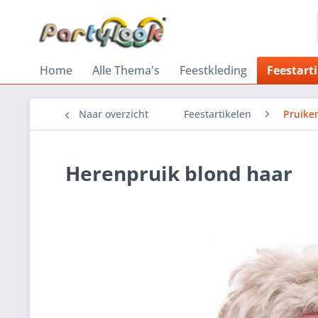
Home
Alle Thema's
Feestkleding
Feestart
Naar overzicht
Feestartikelen
Pruike
Herenpruik blond haar