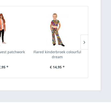
vest patchwork
Flared kinderbroek colourful
Flared dames
dream
d
7,95 *
€ 14,95 *
€ 