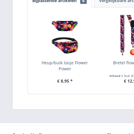
Bijpassende artikelen
6
Vergelijkbare art
Heup/buik tasje Flower
Bretel flo
Power
Inhoud
3 Stuk
(€
€ 8,95 *
€ 12,