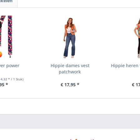
ikelen
wer power
Hippie dames vest
Hippie heren 
patchwork
 4,32 * / 1 Stuk)
95 *
€ 17,95 *
€ 1