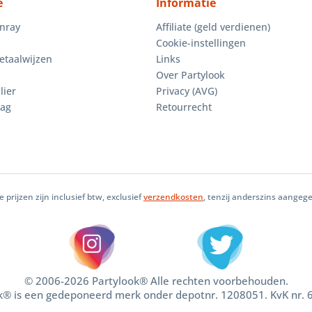
e
Informatie
enray
Affiliate (geld verdienen)
Cookie-instellingen
etaalwijzen
Links
Over Partylook
lier
Privacy (AVG)
aag
Retourrecht
le prijzen zijn inclusief btw, exclusief
verzendkosten
, tenzij anderszins aangeg
© 2006-2026 Partylook® Alle rechten voorbehouden.
k® is een gedeponeerd merk onder depotnr. 1208051. KvK nr.