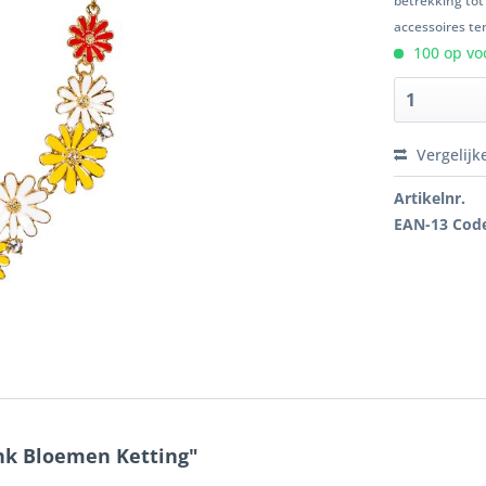
betrekking tot
accessoires ten
100 op voo
Vergelijk
Artikelnr.
EAN-13 Cod
nk Bloemen Ketting"