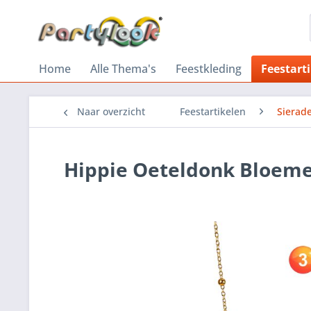
Home
Alle Thema's
Feestkleding
Feestart
Naar overzicht
Feestartikelen
Sierad
Hippie Oeteldonk Bloeme