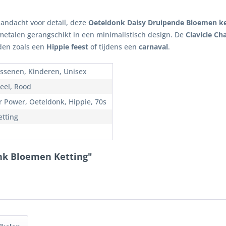
andacht voor detail, deze
Oeteldonk Daisy Druipende Bloemen ke
etalen gerangschikt in een minimalistisch design. De
Clavicle Ch
den zoals een
Hippie feest
of tijdens een
carnaval
.
ssenen, Kinderen, Unisex
Geel, Rood
r Power, Oeteldonk, Hippie, 70s
etting
onk Bloemen Ketting"