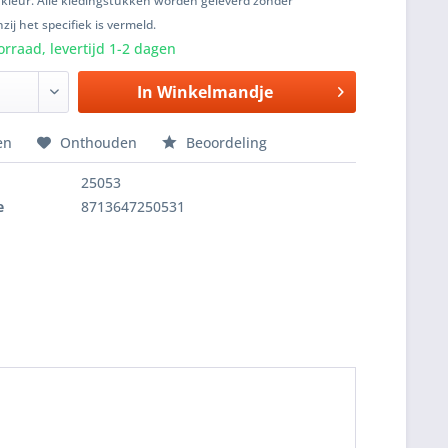
 kleur. Alle kledingstukken worden geleverd zonder
zij het specifiek is vermeld.
rraad, levertijd 1-2 dagen
In
Winkelmandje
en
Onthouden
Beoordeling
25053
e
8713647250531