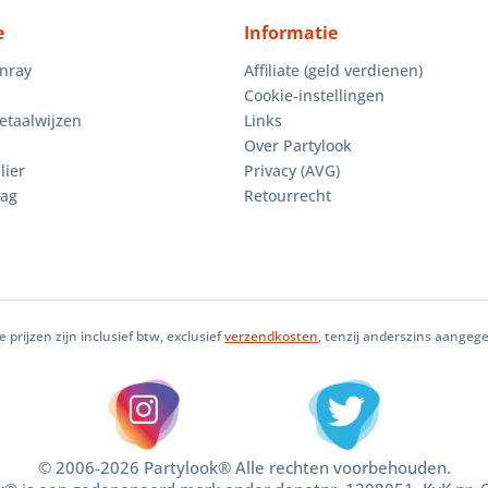
e
Informatie
enray
Affiliate (geld verdienen)
Cookie-instellingen
etaalwijzen
Links
Over Partylook
lier
Privacy (AVG)
aag
Retourrecht
le prijzen zijn inclusief btw, exclusief
verzendkosten
, tenzij anderszins aangeg
© 2006-2026 Partylook® Alle rechten voorbehouden.