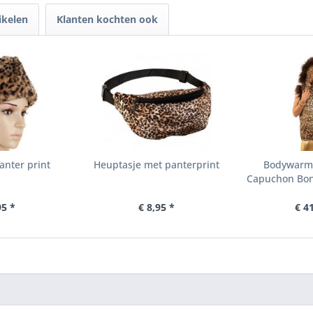
ikelen
Klanten kochten ook
nter print
Heuptasje met panterprint
Bodywarme
Capuchon Bont
95 *
€ 8,95 *
€ 4