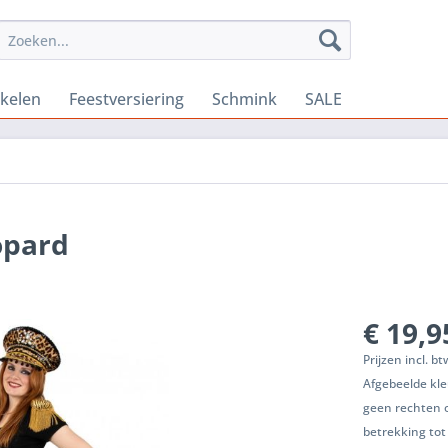
ikelen
Feestversiering
Schmink
SALE
opard
€ 19,9
Prijzen incl. b
Afgebeelde kle
geen rechten 
betrekking tot