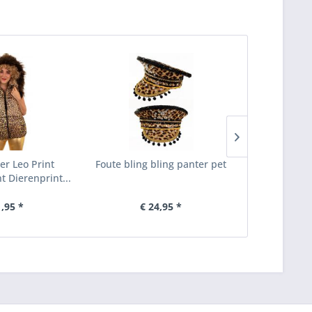
r Leo Print
Foute bling bling panter pet
Epauletten 
 Dierenprint...
Inhoud
2 Stu
1,95 *
€ 24,95 *
€ 