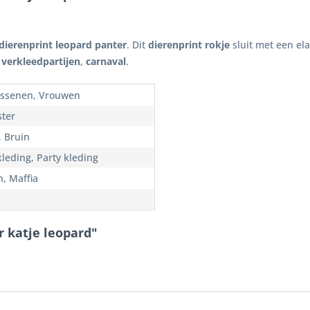
dierenprint leopard panter
. Dit
dierenprint rokje
sluit met een el
,
verkleedpartijen
,
carnaval
.
ssenen, Vrouwen
ster
, Bruin
kleding, Party kleding
n, Maffia
r katje leopard"