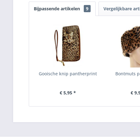
Bijpassende artikelen
9
Vergelijkbare art
Gooische knip pantherprint
Bontmuts pa
€ 5,95 *
€ 9,