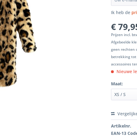
Ik heb de
pr
€ 79,9
Prijzen incl. b
Afgebeelde kle
geen rechten 
betrekking tot
accessoires ten
Nieuwe le
Maat:
Vergelijk
Artikelnr.
EAN-13 Cod