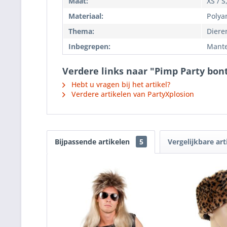
Maat:
XS / S
Materiaal:
Polya
Thema:
Diere
Inbegrepen:
Mante
Verdere links naar "Pimp Party bon
Hebt u vragen bij het artikel?
Verdere artikelen van PartyXplosion
Bijpassende artikelen
5
Vergelijkbare art