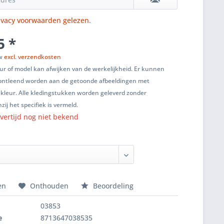
ivacy voorwaarden gelezen
.
5 *
tw
excl. verzendkosten
ur of model kan afwijken van de werkelijkheid. Er kunnen
ontleend worden aan de getoonde afbeeldingen met
 kleur. Alle kledingstukken worden geleverd zonder
zij het specifiek is vermeld.
vertijd nog niet bekend
en
Onthouden
Beoordeling
03853
e
8713647038535