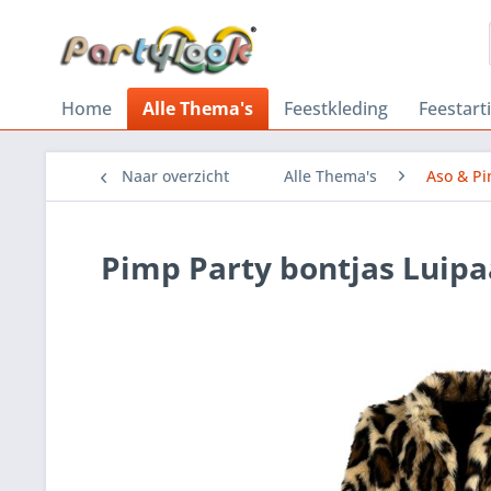
Home
Alle Thema's
Feestkleding
Feestart
Naar overzicht
Alle Thema's
Aso & P
Pimp Party bontjas Luip