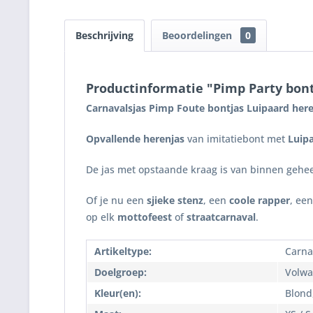
Beschrijving
Beoordelingen
0
Productinformatie "Pimp Party bon
Carnavalsjas Pimp Foute bontjas Luipaard her
Opvallende herenjas
van imitatiebont met
Luip
De jas met opstaande kraag is van binnen gehee
Of je nu een
sjieke stenz
, een
coole rapper
, ee
op elk
mottofeest
of
straatcarnaval
.
Artikeltype:
Carna
Doelgroep:
Volwa
Kleur(en):
Blond