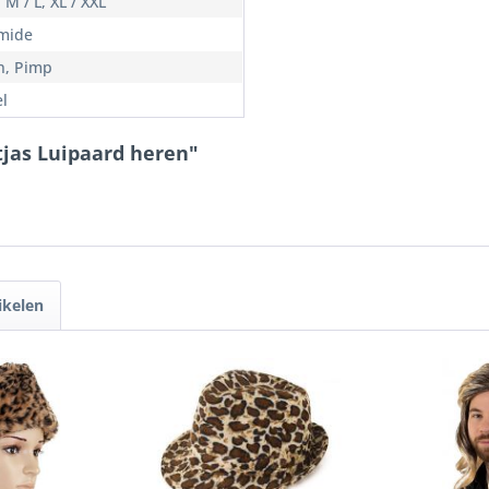
, M / L, XL / XXL
mide
n, Pimp
l
tjas Luipaard heren"
ikelen