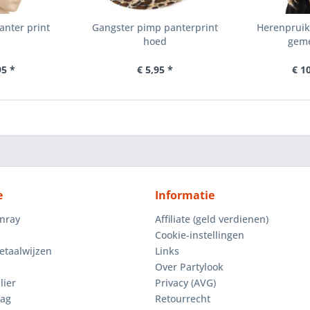
nter print
Gangster pimp panterprint
Herenpruik
hoed
geme
95 *
€ 5,95 *
€ 1
e
Informatie
enray
Affiliate (geld verdienen)
Cookie-instellingen
etaalwijzen
Links
Over Partylook
lier
Privacy (AVG)
aag
Retourrecht