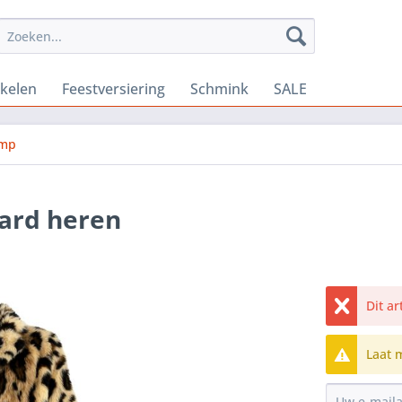
ikelen
Feestversiering
Schmink
SALE
imp
aard heren
Dit a
Laat 