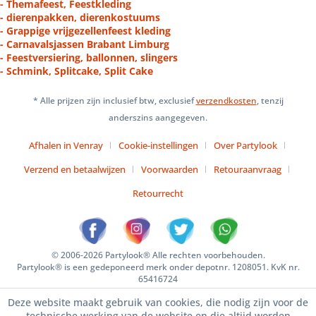
- Themafeest, Feestkleding
- dierenpakken, dierenkostuums
- Grappige vrijgezellenfeest kleding
- Carnavalsjassen Brabant Limburg
- Feestversiering, ballonnen, slingers
- Schmink, Splitcake, Split Cake
* Alle prijzen zijn inclusief btw, exclusief
verzendkosten
, tenzij
anderszins aangegeven.
Afhalen in Venray
Cookie-instellingen
Over Partylook
Verzend en betaalwijzen
Voorwaarden
Retouraanvraag
Retourrecht
© 2006-2026 Partylook® Alle rechten voorbehouden.
Partylook® is een gedeponeerd merk onder depotnr. 1208051. KvK nr.
65416724
Deze website maakt gebruik van cookies, die nodig zijn voor de
technische werking van de website en die altijd worden