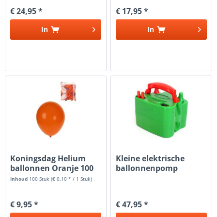
€ 24,95 *
€ 17,95 *
In
In
Koningsdag Helium
Kleine elektrische
ballonnen Oranje 100
ballonnenpomp
stuks
Inhoud
100 Stuk
(€ 0,10 * / 1 Stuk)
€ 9,95 *
€ 47,95 *