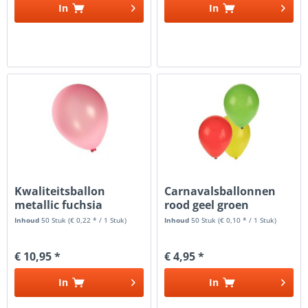
In
In
Kwaliteitsballon
Carnavalsballonnen
metallic fuchsia
rood geel groen
Inhoud
50 Stuk
(€ 0,22 * / 1 Stuk)
Inhoud
50 Stuk
(€ 0,10 * / 1 Stuk)
€ 10,95 *
€ 4,95 *
In
In