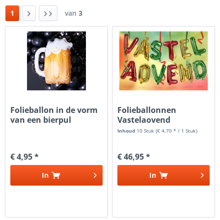
1
van
3
Folieballon in de vorm
Folieballonnen
van een bierpul
Vastelaovend
Inhoud
10 Stuk
(€ 4,70 * / 1 Stuk)
€ 4,95 *
€ 46,95 *
In
In